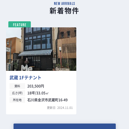
NEW ARRIVALS
新着物件
FEATURE
武蔵 1Fテナント
203,500円
賃料
18坪/33.05㎡
広さ(坪)
石川県金沢市武蔵町16-49
所在地
更新日
2024.11.01