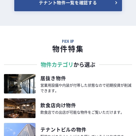
テナント物件一覧を確認する
PICK UP
物件特集
物件カテゴリ
から選ぶ
居抜き物件
営業用設備や内装が付帯した状態なので
初期投資が削減
できます。
飲食店向け物件
飲食店での出店が可能な物件を
ご覧いただけます。
テナントビルの物件